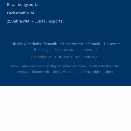
Bewerbungsportal
Fachschaft WIAI
25 Jahre WIAI – Jubiläumsportal
Fakultät Wirtschaftsinformatik und Angewandte Informatik – Universität
Bamberg ·
Datenschutz
·
Impressum
Bildnachweise – I. Häuser: © Foto-Studio 4 e. K.
Diese Seiten wurden sorgfältig zusammengetragen. Für die Aktualität aller
Angaben können wir keine Gewähr übernehmen.
Fehler melden