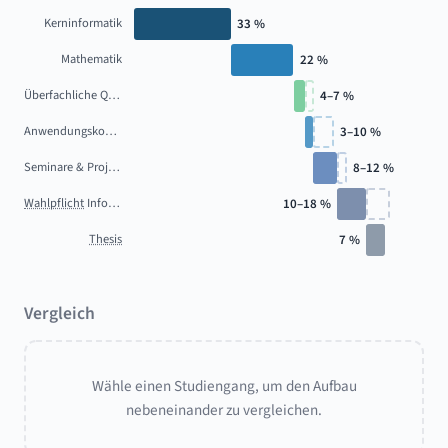
Kerninformatik
33 %
Mathematik
22 %
Überfachliche Qualifikationen
4–7 %
Anwendungskontext
3–10 %
Seminare & Projekte
8–12 %
Wahlpflicht
Informatik
10–18 %
Thesis
7 %
Vergleich
Wähle einen Studiengang, um den Aufbau
nebeneinander zu vergleichen.